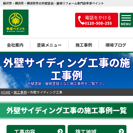
藤沢市・横浜市・横須賀市の外壁塗装・屋根リフォーム専門店幸家ペイント
電話をかける
0120-508-255
MENU
会社案内
塗装メニュー
施工事例
現場ブログ
外壁サイディング工事の施
工事例
外壁塗装・屋根塗替えなど施工事例をご覧下さい
HOME
>
施工事例
>
外壁サイディング工事
外壁サイディング工事の施工事例一覧
工事内容
施工地域