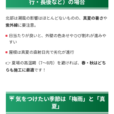
行・長後など）の場合
北部は潮風の影響はほとんどないものの、
真夏の暑さ
や
紫外線
に要注意。
日当たりが良いと、外壁の色あせやひび割れが進みや
すい
屋根は真夏の直射日光で劣化が進行
👉
夏場の高温期（7〜8月）を避ければ、
春・秋はどち
らも施工に最適
です！
☔ 気をつけたい季節は「梅雨」と「真
夏」