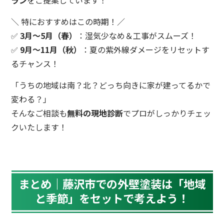
ラン
をご提案しています！
＼ 特におすすめはこの時期！／
✅
3月〜5月（春）
：湿気少なめ＆工事がスムーズ！
✅
9月〜11月（秋）
：夏の紫外線ダメージをリセットす
るチャンス！
「うちの地域は南？北？どっち向きに家が建ってるかで
変わる？」
そんなご相談も
無料の現地診断
でプロがしっかりチェッ
クいたします！
まとめ｜藤沢市での外壁塗装は「地域
と季節」をセットで考えよう！