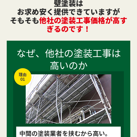
壁塗装は
お求め安く提供できていますが
そもそも
他社の塗装工事価格が高す
ぎるのです！
なぜ、他社の
塗装工事
は
高いのか
理由
01
中間の塗装業者を挟むから高い。