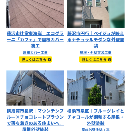
藤沢市辻堂東海岸｜エコグラ
藤沢市円行｜ベイジュが映え
ーニ「カフェ」で屋根カバー
るナチュラルモダンな外壁塗
施工
装
屋根カバー工事
屋根・外壁塗装工事
詳しくはこちら
詳しくはこちら
横須賀市長沢｜マウンテンブ
横浜市泉区｜ブルーグレイと
ルー×チョコレートブラウン
チャコールが調和する屋根・
で落ち着きのある住まいへ。
外壁塗装
屋根外壁塗装
屋根外壁塗装工事