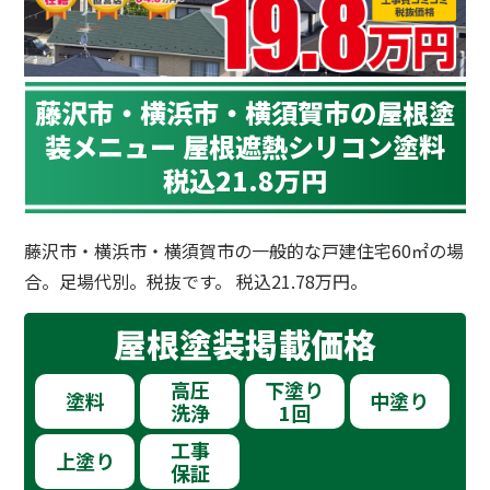
藤沢市・横浜市・横須賀市の屋根塗
装メニュー 屋根遮熱シリコン塗料
税込21.8万円
藤沢市・横浜市・横須賀市の一般的な戸建住宅60㎡の場
合。足場代別。税抜です。 税込21.78万円。
屋根塗装
掲載価格
高圧
下塗り
塗料
中塗り
洗浄
1回
工事
上塗り
保証