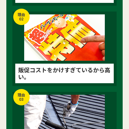
理由
02
販促コストをかけすぎているから高
い。
理由
03