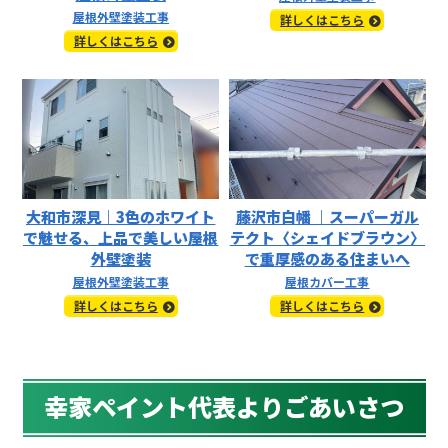
屋根外壁塗装工事
詳しくはこちら
詳しくはこちら
大和市深見｜3色のホワイト
藤沢市白幡 ｜スーパーガル
で魅せる、上品で美しい屋根
テクト〈シェイドブラウン〉
外壁塗装
で重厚感のある住まいへ
屋根外壁塗装工事
屋根カバー工事
詳しくはこちら
詳しくはこちら
幸家ペイント代表よりごあいさつ