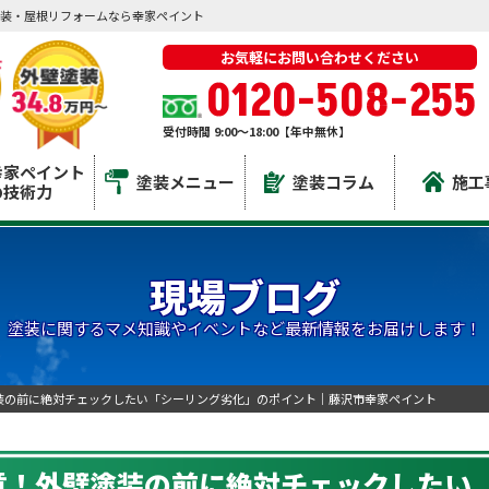
装・屋根リフォームなら幸家ペイント
お気軽にお問い合わせください
0120-508-255
受付時間 9:00～18:00【年中無休】
幸家ペイント
塗装メニュー
塗装コラム
施工
の技術力
現場ブログ
塗装に関するマメ知識やイベントなど最新情報をお届けします！
装の前に絶対チェックしたい「シーリング劣化」のポイント｜藤沢市幸家ペイント
意！外壁塗装の前に絶対チェックしたい