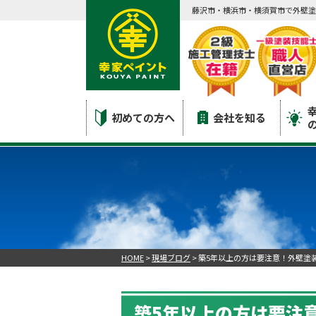
藤沢市・横浜市・横須賀市で外壁塗
初めての方へ
会社を知る
HOME
>
現場ブログ
>
築5年以上の方は要注意！外壁塗
築5年以上の方は要注