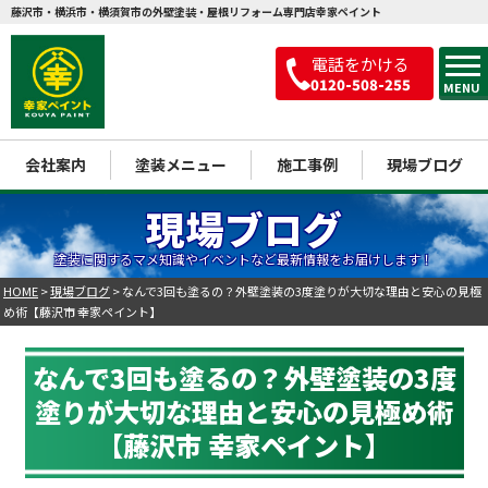
藤沢市・横浜市・横須賀市の外壁塗装・屋根リフォーム専門店幸家ペイント
電話をかける
0120-508-255
MENU
会社案内
塗装メニュー
施工事例
現場ブログ
現場ブログ
塗装に関するマメ知識やイベントなど最新情報をお届けします！
HOME
>
現場ブログ
>
なんで3回も塗るの？外壁塗装の3度塗りが大切な理由と安心の見極
め術【藤沢市 幸家ペイント】
なんで3回も塗るの？外壁塗装の3度
塗りが大切な理由と安心の見極め術
【藤沢市 幸家ペイント】