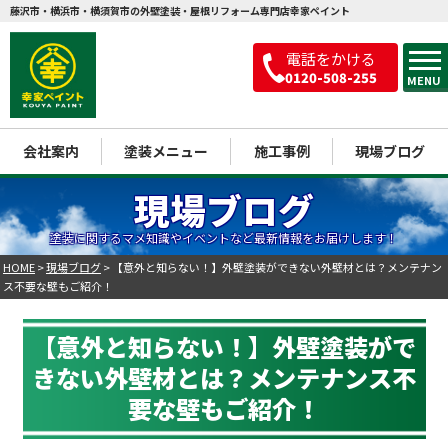
藤沢市・横浜市・横須賀市の外壁塗装・屋根リフォーム専門店幸家ペイント
電話をかける
0120-508-255
MENU
会社案内
塗装メニュー
施工事例
現場ブログ
現場ブログ
塗装に関するマメ知識やイベントなど最新情報をお届けします！
HOME
>
現場ブログ
>
【意外と知らない！】外壁塗装ができない外壁材とは？メンテナン
ス不要な壁もご紹介！
【意外と知らない！】外壁塗装がで
きない外壁材とは？メンテナンス不
要な壁もご紹介！