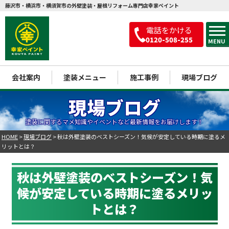
藤沢市・横浜市・横須賀市の外壁塗装・屋根リフォーム専門店幸家ペイント
電話をかける
0120-508-255
MENU
会社案内
塗装メニュー
施工事例
現場ブログ
現場ブログ
塗装に関するマメ知識やイベントなど最新情報をお届けします！
HOME
>
現場ブログ
>
秋は外壁塗装のベストシーズン！気候が安定している時期に塗るメ
リットとは？
秋は外壁塗装のベストシーズン！気
候が安定している時期に塗るメリッ
トとは？