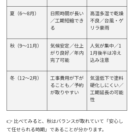
夏（6〜8月）
日照時間が長い
高温多湿で乾燥
／工期短縮でき
不良／台風・ゲ
る
リラ豪雨
秋（9〜11月）
気候安定／仕上
人気が集中／1
がり良好／年内
1月後半は冷え
完了可能
込み注意
冬（12〜2月）
工事費用が下が
気温低下で塗料
ることも／予約
硬化しにくい／
が取りやすい
工期延長の可能
性
👉 比べてみると、秋はバランスが取れていて「安心し
て任せられる時期」であることが分かります。