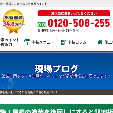
装・屋根リフォームなら幸家ペイント
お気軽にお問い合わせください
0120-508-255
受付時間 9:00～18:00【年中無休】
幸家ペイント
塗装メニュー
塗装コラム
施工
の技術力
現場ブログ
塗装に関するマメ知識やイベントなど最新情報をお届けします！
装を後回しにすると野地板まで傷む理由とは？
悔！屋根の塗装を後回しにすると野地