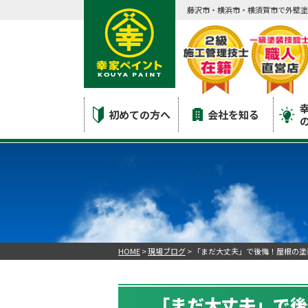
藤沢市・横浜市・横須賀市で外壁塗
初めての方へ
会社を知る
HOME
>
現場ブログ
>
「まだ大丈夫」で後悔！屋根の塗
「まだ大丈夫」で後