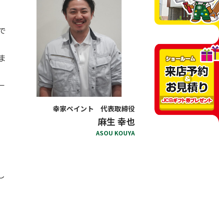
で
ま
一
幸家ペイント 代表取締役
麻生 幸也
ASOU KOUYA
し