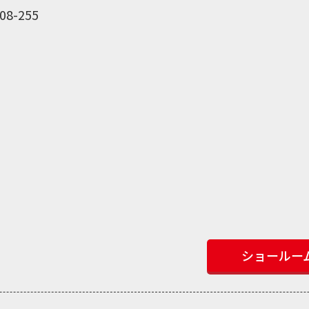
8-255
】
ショールー