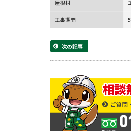
屋根材
工事期間
次の記事
ご質問
0