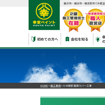
藤沢市・横浜市・横須賀市で外壁塗
初めての方へ
会社を知る
HOME
>
施工事例
>
H.M様邸 屋根カバー工事