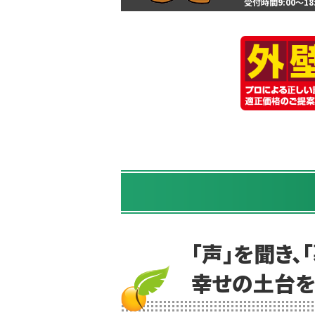
受付時間9:00～1
「声」を聞き、
幸せの土台を