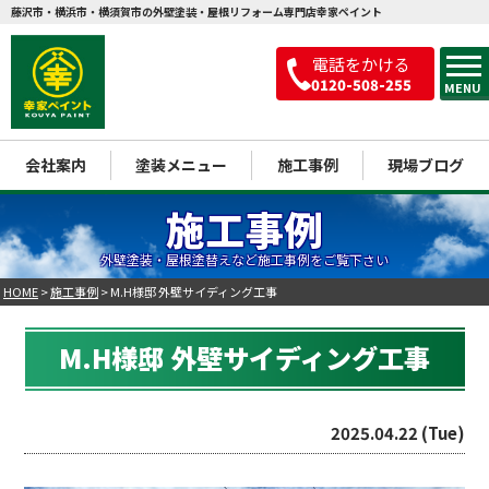
藤沢市・横浜市・横須賀市の外壁塗装・屋根リフォーム専門店幸家ペイント
電話をかける
0120-508-255
MENU
会社案内
塗装メニュー
施工事例
現場ブログ
施工事例
外壁塗装・屋根塗替えなど施工事例をご覧下さい
HOME
>
施工事例
>
M.H様邸 外壁サイディング工事
M.H様邸 外壁サイディング工事
2025.04.22 (Tue)