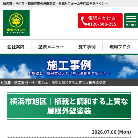
藤沢市・横浜市・横須賀市の外壁塗装・屋根リフォーム専門店幸家ペイント
電話をかける
0120-508-255
MENU
会社案内
塗装メニュー
施工事例
現場ブログ
施工事例
外壁塗装・屋根塗替えなど施工事例をご覧下さい
HOME
>
施工事例
>
横浜市旭区｜植栽と調和する上質な屋根外壁塗装
横浜市旭区｜植栽と調和する上質な
屋根外壁塗装
2026.07.06 (Mon)